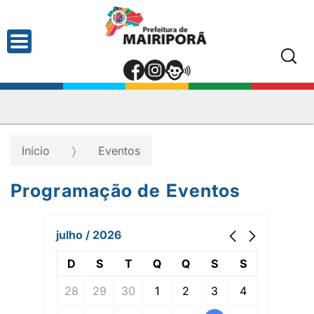
Início
Eventos
Programação de Eventos
julho / 2026
D
S
T
Q
Q
S
S
28
29
30
1
2
3
4