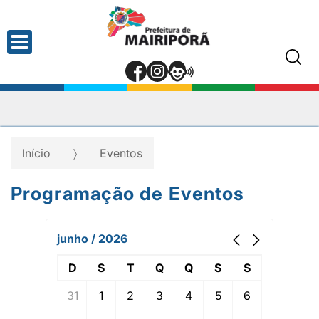
Início
Eventos
Programação de Eventos
junho / 2026
D
S
T
Q
Q
S
S
31
1
2
3
4
5
6