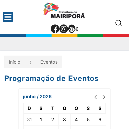
Início
Eventos
Programação de Eventos
junho / 2026
D
S
T
Q
Q
S
S
31
1
2
3
4
5
6