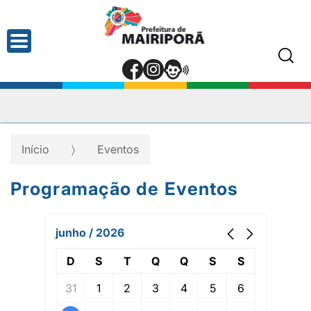
Início
Eventos
Programação de Eventos
junho / 2026
D
S
T
Q
Q
S
S
31
1
2
3
4
5
6