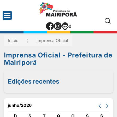
Início
Imprensa Oficial
Imprensa Oficial - Prefeitura de
Mairiporã
Edições recentes
junho/2026
D
S
T
Q
Q
S
S