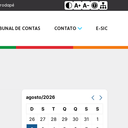
o rodapé
IBUNAL DE CONTAS
CONTATO
E-SIC
agosto/2026
D
S
T
Q
Q
S
S
26
27
28
29
30
31
1