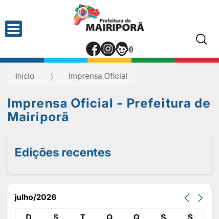
Início
Imprensa Oficial
Imprensa Oficial - Prefeitura de
Mairiporã
Edições recentes
julho/2026
D
S
T
Q
Q
S
S