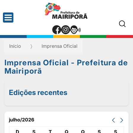
Início
Imprensa Oficial
Imprensa Oficial - Prefeitura de
Mairiporã
Edições recentes
julho/2026
D
S
T
Q
Q
S
S