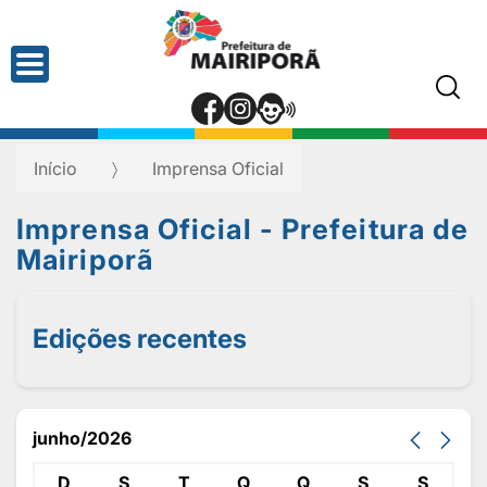
Início
Imprensa Oficial
Imprensa Oficial - Prefeitura de
Mairiporã
Edições recentes
junho/2026
D
S
T
Q
Q
S
S