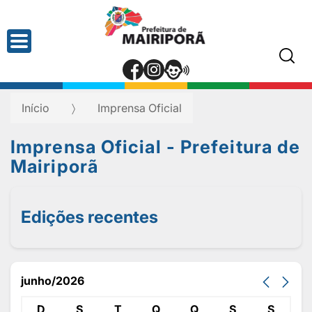
Início
Imprensa Oficial
Imprensa Oficial - Prefeitura de
Mairiporã
Edições recentes
junho/2026
D
S
T
Q
Q
S
S