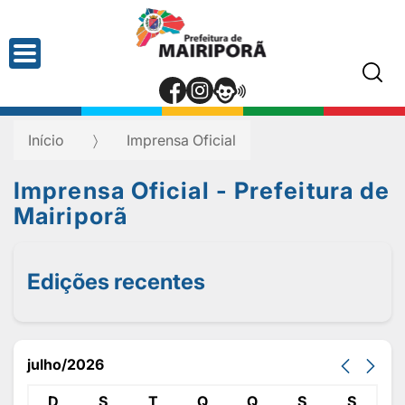
Início
Imprensa Oficial
Imprensa Oficial - Prefeitura de
Mairiporã
Edições recentes
julho/2026
D
S
T
Q
Q
S
S