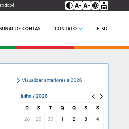
o rodapé
IBUNAL DE CONTAS
CONTATO
E-SIC
Visualizar anteriores à 2026
julho / 2026
D
S
T
Q
Q
S
S
28
29
30
1
2
3
4