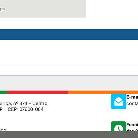
E-mai
iriçá, nº 374 – Centro
cont
SP – CEP: 07600-084
Func
000
das 