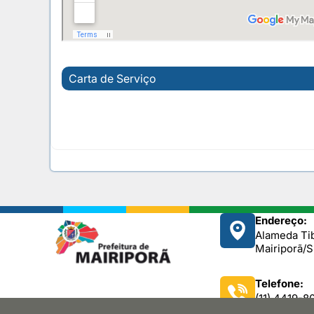
Carta de Serviço
Endereço:
Alameda Tib
Mairiporã/
Telefone:
(11) 4419-8