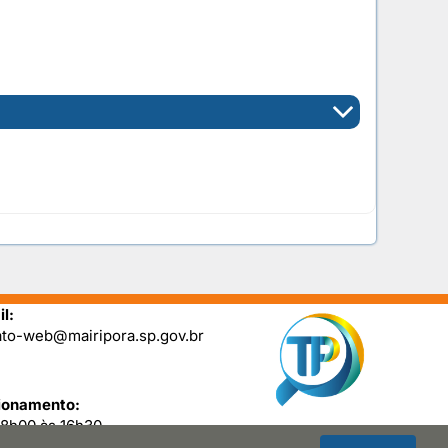
l:
ato-web@mairipora.sp.gov.br
ionamento:
08h00 às 16h30