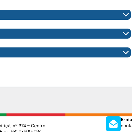
E-mai
iriçá, nº 374 – Centro
cont
SP – CEP: 07600-084