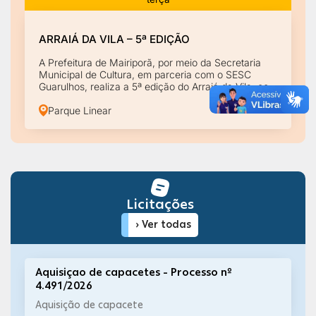
ARRAIÁ DA VILA – 5ª EDIÇÃO
A Prefeitura de Mairiporã, por meio da Secretaria
Municipal de Cultura, em parceria com o SESC
Guarulhos, realiza a 5ª edição do Arraiá da Vila, com
atrações culturais, shows, gastronomia típica e
atividades para toda a família. Participe!
Parque Linear
Licitações
› Ver todas
Aquisiçao de capacetes - Processo nº
4.491/2026
Aquisição de capacete