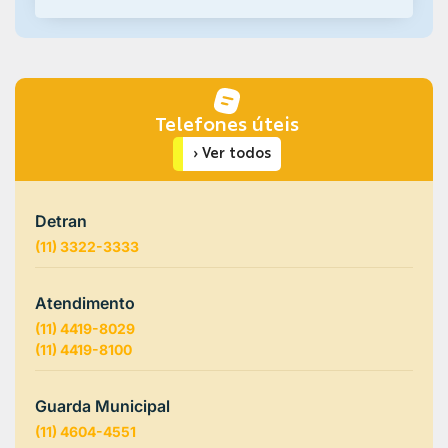
SECRETARIAS MUNICIPAIS, GABINETE DO PREFEITO,
PROCURADORIA GERAL E SUBPREFEITURA DE
MAIRIPORÃ/SP.
Telefones úteis
› Ver todos
Detran
(11) 3322-3333
Atendimento
(11) 4419-8029
(11) 4419-8100
Guarda Municipal
(11) 4604-4551