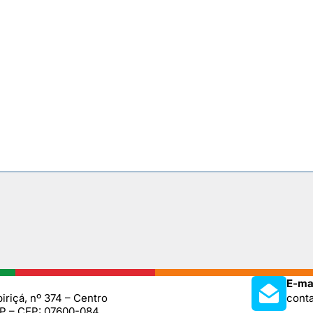
E-mai
iriçá, nº 374 – Centro
cont
SP – CEP: 07600-084